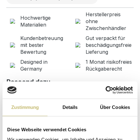
Herstellerpreis
Hochwertige
ohne
Materialien
Zwischenhändler
Kundenbetreuung
Gut verpackt für
mit bester
beschädigungsfreie
Bewertung
Lieferung
Designed in
1 Monat risikofreies
Germany
Rückgaberecht
Produktgalerie überspringen
Passend dazu
Zustimmung
Details
Über Cookies
Diese Webseite verwendet Cookies
Wir verwenden Cookies, um Inhalte und Anzeigen zu