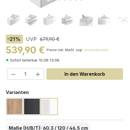
-21
%
UVP
679,90 €
539,90 €
Preise inkl. MwSt. zzgl.
Versandkosten
Sofort lieferbar 10.08-13.08.
Produkt Anzahl: Gib den gewünschten W
In den Warenkorb
auswählen
Varianten
Maße (H/B/T): 60.3 / 120 / 46.5 cm