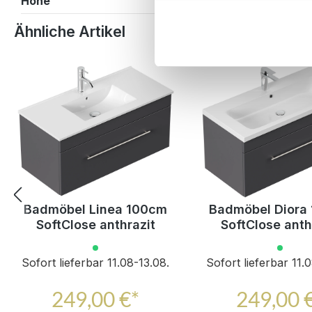
Höhe
61,5 cm
Produktgalerie überspringen
Ähnliche Artikel
Badmöbel Linea 100cm
Badmöbel Diora
SoftClose anthrazit
SoftClose anth
Sofort lieferbar 11.08-13.08.
Sofort lieferbar 11.
249,00 €*
249,00 