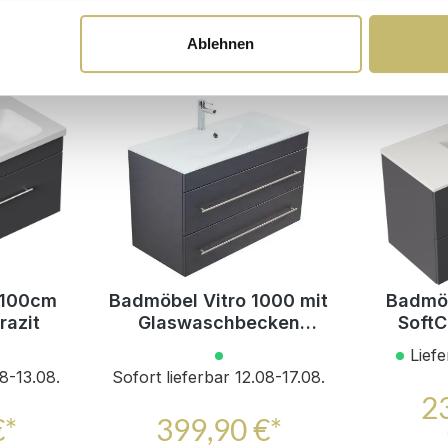
Ablehnen
 100cm
Badmöbel Vitro 1000 mit
Badmöb
razit
Glaswaschbecken
SoftC
SoftClose anthrazit
Liefe
08-13.08.
Sofort lieferbar 12.08-17.08.
2
€*
399,90 €*