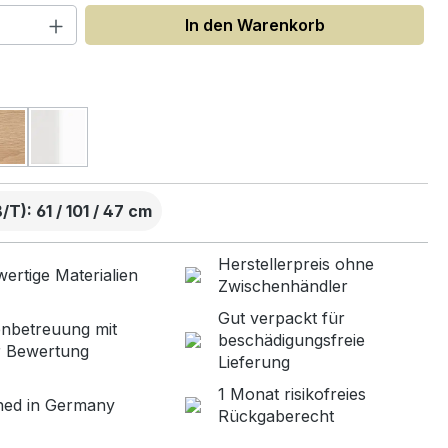
 Anzahl: Gib den gewünschten Wert ein
In den Warenkorb
uswählen
T): 61 / 101 / 47 cm
Herstellerpreis ohne
ertige Materialien
Zwischenhändler
Gut verpackt für
nbetreuung mit
beschädigungsfreie
r Bewertung
Lieferung
1 Monat risikofreies
ned in Germany
Rückgaberecht