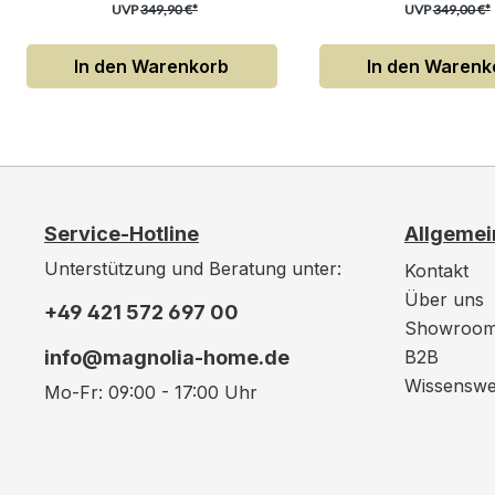
UVP
349,90 €*
UVP
349,00 €*
In den Warenkorb
In den Warenk
Service-Hotline
Allgemei
Unterstützung und Beratung unter:
Kontakt
Über uns
+49 421 572 697 00
Showroo
info@magnolia-home.de
B2B
Wissenswe
Mo-Fr: 09:00 - 17:00 Uhr