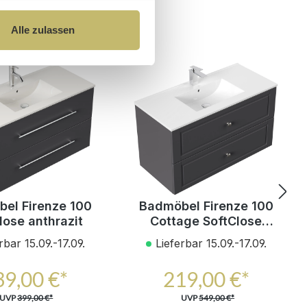
Alle zulassen
el Firenze 100
Badmöbel Firenze 100
lose anthrazit
Cottage SoftClose
anthrazit
rbar 15.09.-17.09.
Lieferbar 15.09.-17.09.
39,00 €*
219,00 €*
UVP
399,00 €*
UVP
549,00 €*