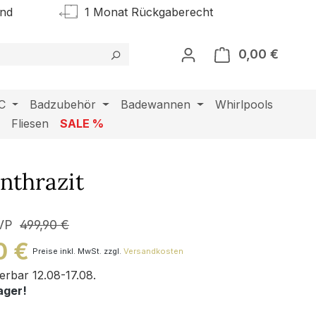
and
1 Monat Rückgaberecht
0,00 €
Warenk
C
Badzubehör
Badewannen
Whirlpools
l
Fliesen
SALE %
nthrazit
VP
499,90 €
0 €
Preise inkl. MwSt. zzgl.
Versandkosten
ferbar 12.08-17.08.
ager!