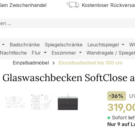
ein Zwischenhandel
Kostenloser Rückvers
Badschränke
Spiegelschränke
Leuchtspiegel
W
Nachttische
Flur
Esszimmer
Wandregale / Spiege
Einzelbadmöbel
Einzelbadmöbel bis 100 cm
 Glaswaschbecken SoftClose a
-36
%
U
319,0
Sofort lie
Nur 9 auf L