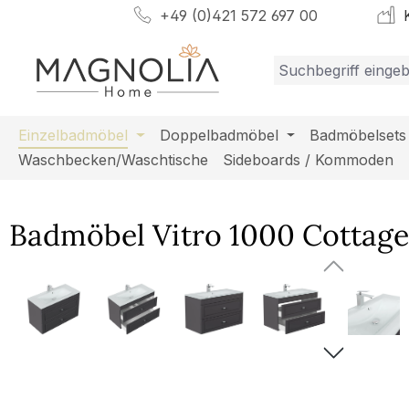
+49 (0)421 572 697 00
K
m Hauptinhalt springen
Zur Suche springen
Zur Hauptnavigation springen
Einzelbadmöbel
Doppelbadmöbel
Badmöbelsets
Waschbecken/Waschtische
Sideboards / Kommoden
Badmöbel Vitro 1000 Cottage
Bildergalerie überspringen