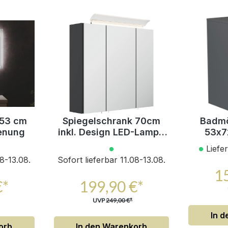
x53 cm
Spiegelschrank 70cm
Badmö
enung
inkl. Design LED-Lampe
53x7
und Glasböden grafit
Softclo
Liefe
08-13.08.
Sofort lieferbar 11.08-13.08.
1
€*
199,90 €*
UVP
249,00 €*
In 
orb
In den Warenkorb