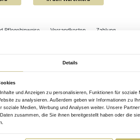
nd Pflegehinweise
Versandkosten
Zahlung
Waschbecken
003DE
Material
Details
bel
Farbe
Cookies
me
Breite
nhalte und Anzeigen zu personalisieren, Funktionen für soziale
Tiefe
Website zu analysieren. Außerdem geben wir Informationen zu I
Höhe
r soziale Medien, Werbung und Analysen weiter. Unsere Partner
 Daten zusammen, die Sie ihnen bereitgestellt haben oder die s
Form
n.
Design/Ausstattung