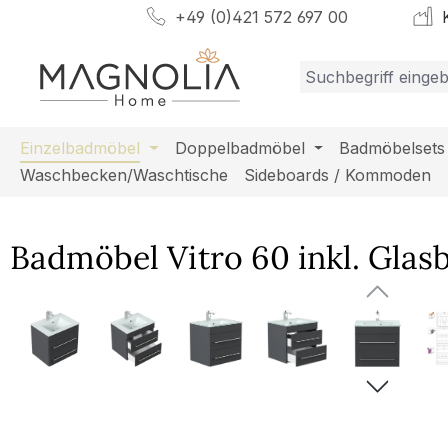
+49 (0)421 572 697 00
K
m Hauptinhalt springen
Zur Suche springen
Zur Hauptnavigation springen
Einzelbadmöbel
Doppelbadmöbel
Badmöbelsets
Waschbecken/Waschtische
Sideboards / Kommoden
Badmöbel Vitro 60 inkl. Glasb
Bildergalerie überspringen