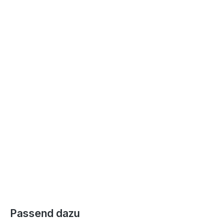
Produktgalerie überspringen
Passend dazu