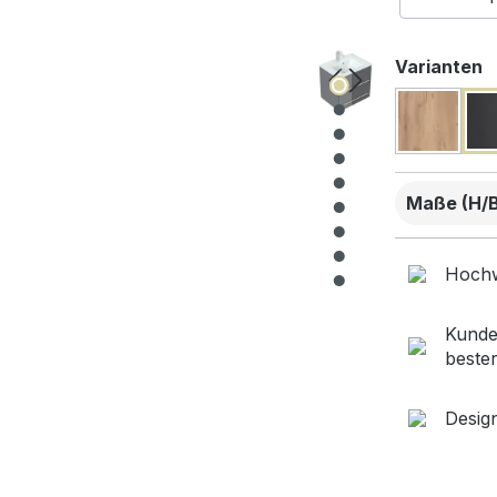
a
Varianten
Maße (H/B/
Hochw
Kunde
beste
Desig