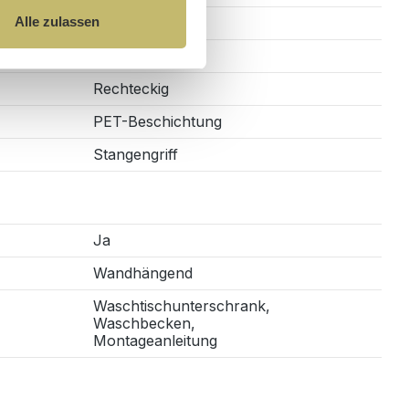
Alle zulassen
2
Soft-Close
Rechteckig
PET-Beschichtung
Stangengriff
Ja
Wandhängend
Waschtischunterschrank,
Waschbecken,
Montageanleitung