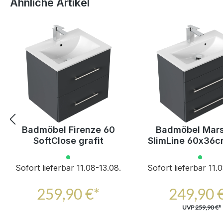
Ähnliche Artikel
Badmöbel Firenze 60
Badmöbel Mar
SoftClose grafit
SlimLine 60x36c
SoftClose Schu
grafit
Sofort lieferbar 11.08-13.08.
Sofort lieferbar 11.
259,90 €*
249,90 
UVP
259,90 €*