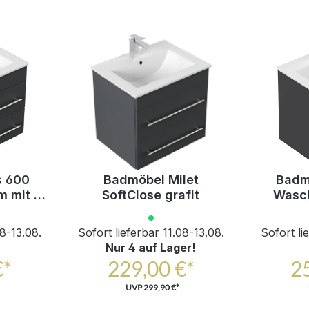
s 600
Badmöbel Milet
Badm
m mit 2
SoftClose grafit
Wasch
bladen
Greif
Aus
08-13.08.
Sofort lieferbar 11.08-13.08.
Sofort li
Nur 4 auf Lager!
€*
229,00 €*
2
UVP
299,90 €*