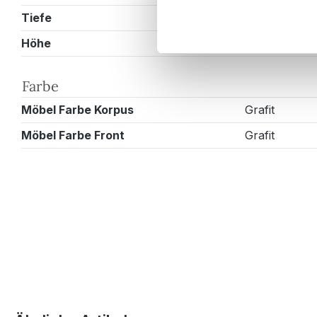
Tiefe
46 cm
Höhe
55,5 cm
Farbe
Möbel Farbe Korpus
Grafit
Möbel Farbe Front
Grafit
Produktgalerie überspringen