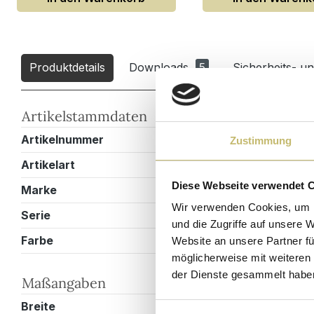
Produktdetails
Downloads
5
Sicherheits- u
Artikelstammdaten
Artikelnummer
VITRO60000
Zustimmung
Artikelart
Einzelbadmö
Diese Webseite verwendet 
Marke
Magnolia Ho
Wir verwenden Cookies, um I
Serie
Vitro
und die Zugriffe auf unsere 
Farbe
Grafit
Website an unsere Partner fü
möglicherweise mit weiteren
der Dienste gesammelt habe
Maßangaben
Breite
61 cm