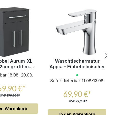
bel Aurum-XL
Waschtischarmatur
2cm grafit m.
Appia - Einhebelmischer
se Schublade und
rbar 18.08.-20.08.
Türen
Sofort lieferbar 11.08-13.08.
59,90 €*
69,90 €*
UVP
179,90 €*
UVP
79,90 €*
den Warenkorb
In den Warenkorb