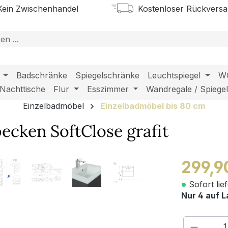
ein Zwischenhandel
Kostenloser Rückvers
Badschränke
Spiegelschränke
Leuchtspiegel
W
Nachttische
Flur
Esszimmer
Wandregale / Spiege
Einzelbadmöbel
Einzelbadmöbel bis 80 cm
ecken SoftClose grafit
299,9
Sofort lie
Nur 4 auf L
Produkt