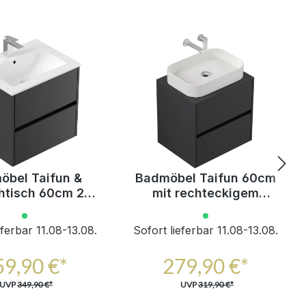
öbel Taifun &
Badmöbel Taifun 60cm
tisch 60cm 2
mit rechteckigem
raum SoftClose
Aufsatzwaschbecken
züge Grafit
grafit
eferbar 11.08-13.08.
Sofort lieferbar 11.08-13.08.
59,90 €*
279,90 €*
UVP
349,90 €*
UVP
319,90 €*