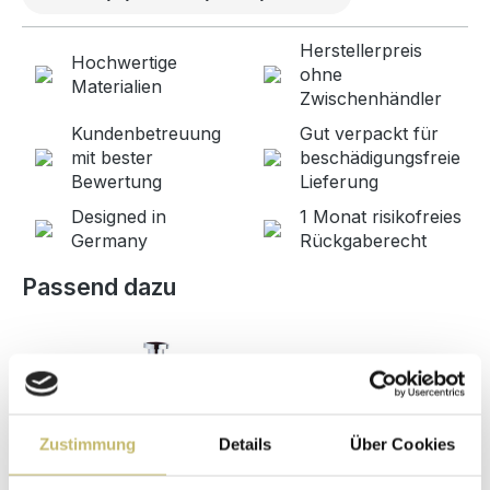
Herstellerpreis
Hochwertige
ohne
Materialien
Zwischenhändler
Kundenbetreuung
Gut verpackt für
mit bester
beschädigungsfreie
Bewertung
Lieferung
Designed in
1 Monat risikofreies
Germany
Rückgaberecht
Produktgalerie überspringen
Passend dazu
Zustimmung
Details
Über Cookies