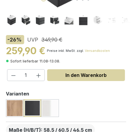
-26
%
UVP
349,90 €
259,90 €
Preise inkl. MwSt. zzgl.
Versandkosten
Sofort lieferbar 11.08-13.08.
Produkt Anzahl: Gib den gewünschten W
In den Warenkorb
auswählen
Varianten
Maße (H/B/T): 58.5 / 60.5 / 46.5 cm