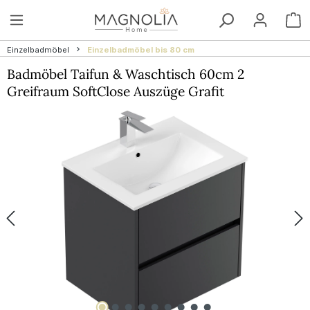
Zum Hauptinhalt springen
W
Einzelbadmöbel
Einzelbadmöbel bis 80 cm
Badmöbel Taifun & Waschtisch 60cm 2
Greifraum SoftClose Auszüge Grafit
Bildergalerie überspringen