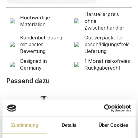
Herstellerpreis
Hochwertige
ohne
Materialien
Zwischenhändler
Kundenbetreuung
Gut verpackt für
mit bester
beschädigungsfreie
Bewertung
Lieferung
Designed in
1 Monat risikofreies
Germany
Rückgaberecht
Produktgalerie überspringen
Passend dazu
Zustimmung
Details
Über Cookies