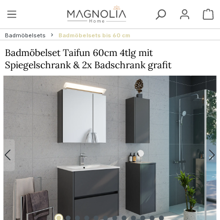
Zum Hauptinhalt springen
W
Badmöbelsets
Badmöbelsets bis 60 cm
Badmöbelset Taifun 60cm 4tlg mit
Spiegelschrank & 2x Badschrank grafit
Bildergalerie überspringen