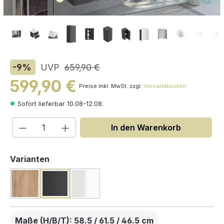
-9
%
UVP
659,90 €
599,90 €
Preise inkl. MwSt. zzgl.
Versandkosten
Sofort lieferbar 10.08-12.08.
Produkt Anzahl: Gib den gewünschten W
In den Warenkorb
auswählen
Varianten
Maße (H/B/T): 58.5 / 61.5 / 46.5 cm