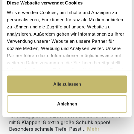
Diese Webseite verwendet Cookies
Herstellerpreis
Hochwertige
ohne
Wir verwenden Cookies, um Inhalte und Anzeigen zu
Materialien
Zwischenhändler
personalisieren, Funktionen für soziale Medien anbieten
zu können und die Zugriffe auf unsere Website zu
Kundenbetreuung
Gut verpackt für
analysieren. Außerdem geben wir Informationen zu Ihrer
mit bester
beschädigungsfreie
Bewertung
Lieferung
Verwendung unserer Website an unsere Partner für
soziale Medien, Werbung und Analysen weiter. Unsere
Designed in
1 Monat risikofreies
Partner führen diese Informationen möglicherweise mit
Germany
Rückgaberecht
weiteren Daten zusammen, die Sie ihnen bereitgestellt
haben oder die sie im Rahmen Ihrer Nutzung der Dienste
gesammelt haben.
Alle zulassen
Produktdetails
Ablehnen
Beschreibung
Großzügig und trotzdem schmal: Schuhschrank
mit 8 Klappen! 8 extra große Schuhklappen!
Besonders schmale Tiefe: Passt…
Mehr