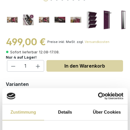
499,00 €
Preise inkl. MwSt. zzgl.
Versandkosten
Sofort lieferbar 12.08-17.08.
Nur 4 auf Lager!
Produkt Anzahl: Gib den gewünschten W
In den Warenkorb
auswählen
Varianten
Zustimmung
Details
Über Cookies
Maße (H/B/T): 187 / 224 / 33.1 cm