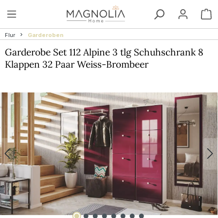
Zum Hauptinhalt springen
W
Flur
Garderoben
Garderobe Set 112 Alpine 3 tlg Schuhschrank 8
Klappen 32 Paar Weiss-Brombeer
Bildergalerie überspringen