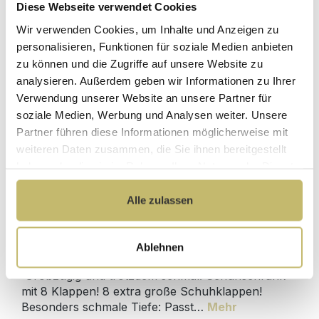
Diese Webseite verwendet Cookies
Herstellerpreis
Hochwertige
ohne
Wir verwenden Cookies, um Inhalte und Anzeigen zu
Materialien
Zwischenhändler
personalisieren, Funktionen für soziale Medien anbieten
zu können und die Zugriffe auf unsere Website zu
Kundenbetreuung
Gut verpackt für
analysieren. Außerdem geben wir Informationen zu Ihrer
mit bester
beschädigungsfreie
Bewertung
Lieferung
Verwendung unserer Website an unsere Partner für
soziale Medien, Werbung und Analysen weiter. Unsere
Designed in
1 Monat risikofreies
Partner führen diese Informationen möglicherweise mit
Germany
Rückgaberecht
weiteren Daten zusammen, die Sie ihnen bereitgestellt
haben oder die sie im Rahmen Ihrer Nutzung der Dienste
gesammelt haben.
Alle zulassen
Produktdetails
Ablehnen
Beschreibung
Großzügig und trotzdem schmal: Schuhschrank
mit 8 Klappen! 8 extra große Schuhklappen!
Besonders schmale Tiefe: Passt…
Mehr