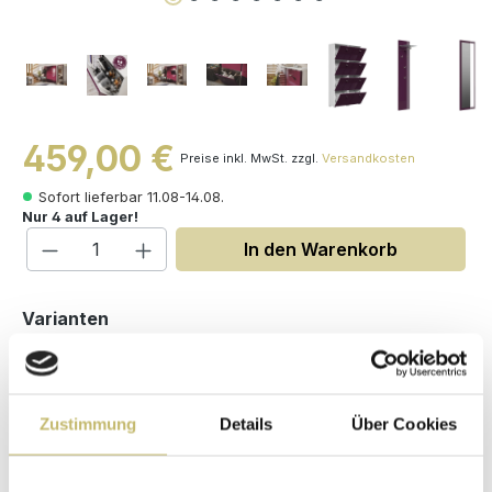
459,00 €
Preise inkl. MwSt. zzgl.
Versandkosten
Sofort lieferbar 11.08-14.08.
Nur 4 auf Lager!
Produkt Anzahl: Gib den gewünschten W
In den Warenkorb
auswählen
Varianten
Zustimmung
Details
Über Cookies
Maße (H/B/T): 187 / 189 / 33.1 cm