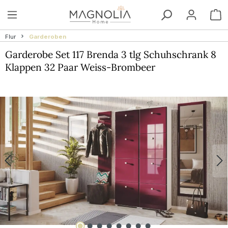
Zum Hauptinhalt springen
W
Flur
Garderoben
Garderobe Set 117 Brenda 3 tlg Schuhschrank 8
Klappen 32 Paar Weiss-Brombeer
Bildergalerie überspringen