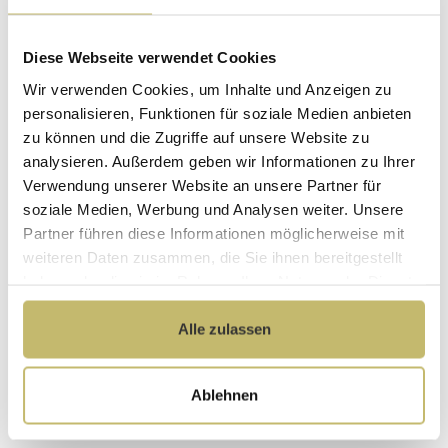
Waschtischunterschrank richtig
montieren: So gelingt die sichere
Befestigung an jeder Wand
13.07.2026
Diese Webseite verwendet Cookies
Wir verwenden Cookies, um Inhalte und Anzeigen zu
personalisieren, Funktionen für soziale Medien anbieten
Das richtige Lichtkonzept im
zu können und die Zugriffe auf unsere Website zu
Badezimmer – so wird Ihr Bad zur
analysieren. Außerdem geben wir Informationen zu Ihrer
Wohlfühloase
12.05.2026
Verwendung unserer Website an unsere Partner für
soziale Medien, Werbung und Analysen weiter. Unsere
Partner führen diese Informationen möglicherweise mit
Badezimmer sanieren: Wie viel
weiteren Daten zusammen, die Sie ihnen bereitgestellt
kostet es wirklich? Wo kann man
clever sparen
haben oder die sie im Rahmen Ihrer Nutzung der Dienste
14.01.2026
gesammelt haben.
Alle zulassen
Badezimmer clever aufteilen – so
funktioniert Zonierung
Ablehnen
15.09.2025