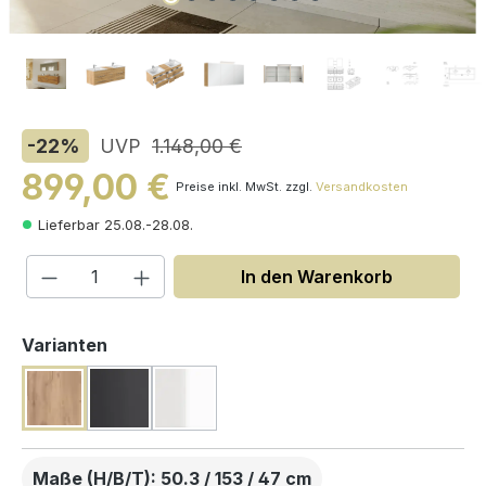
-22
%
UVP
1.148,00 €
899,00 €
Preise inkl. MwSt. zzgl.
Versandkosten
Lieferbar 25.08.-28.08.
Produkt Anzahl: Gib den gewünschten W
In den Warenkorb
auswählen
Varianten
Maße (H/B/T): 50.3 / 153 / 47 cm