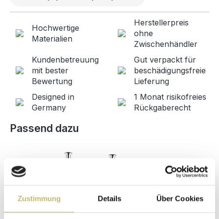
Herstellerpreis
Hochwertige
ohne
Materialien
Zwischenhändler
Kundenbetreuung
Gut verpackt für
mit bester
beschädigungsfreie
Bewertung
Lieferung
Designed in
1 Monat risikofreies
Germany
Rückgaberecht
Produktgalerie überspringen
Passend dazu
Zustimmung
Details
Über Cookies