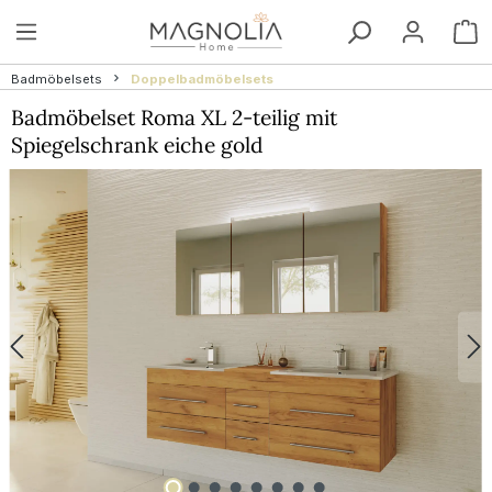
Zum Hauptinhalt springen
W
Badmöbelsets
Doppelbadmöbelsets
Badmöbelset Roma XL 2-teilig mit
Spiegelschrank eiche gold
Bildergalerie überspringen