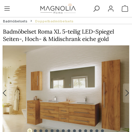
Zum Hauptinhalt springen
W
Badmöbelsets
Doppelbadmöbelsets
Badmöbelset Roma XL 5-teilig LED-Spiegel
Seiten-, Hoch- & Midischrank eiche gold
Bildergalerie überspringen