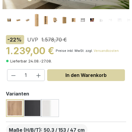
-22
%
UVP
1.578,70 €
1.239,00 €
Preise inkl. MwSt. zzgl.
Versandkosten
Lieferbar 24.08.-27.08.
Produkt Anzahl: Gib den gewünschten W
In den Warenkorb
auswählen
Varianten
Maße (H/B/T): 50.3 / 153 / 47 cm