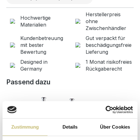
Herstellerpreis
Hochwertige
ohne
Materialien
Zwischenhändler
Kundenbetreuung
Gut verpackt für
mit bester
beschädigungsfreie
Bewertung
Lieferung
Designed in
1 Monat risikofreies
Germany
Rückgaberecht
Produktgalerie überspringen
Passend dazu
Zustimmung
Details
Über Cookies